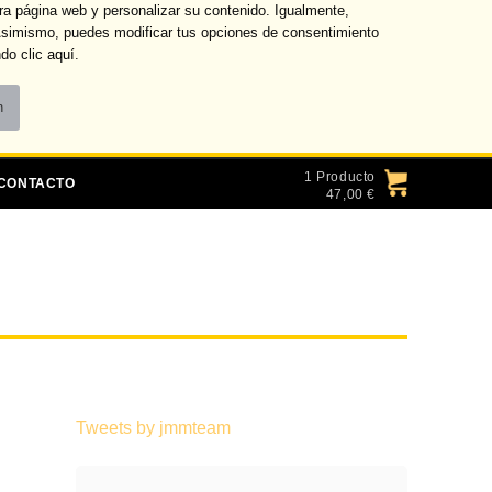
ra página web y personalizar su contenido. Igualmente,
 Asimismo, puedes modificar tus opciones de consentimiento
do clic
aquí
.
Ofertas
Transferencias
Tarifas
1 Producto
CONTACTO
47,00 €
Tweets by jmmteam