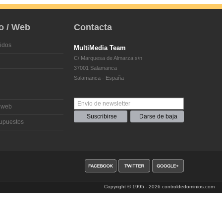
o / Web
Contacta
idos
MultiMedia Team
C/ Marquesa de Almarza s/n
37001 Salamanca
Salamanca - España
 web
supuestos
Copyright
© 1995 - 2026
controldedominios.com