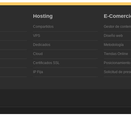
Hosting
E-Comerci
Compartidos
Gestor de conten
VPS
Diseño web
Dedicados
Metodología
Cloud
Tiendas Online
Certificados SSL
Posicionamiento
IP Fija
Solicitud de pre