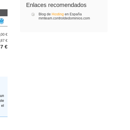
Enlaces recomendados
Blog de
Hosting
en España
mmteam.controldedominios.com
,00 €
,87 €
87 €
 un
ble
 el