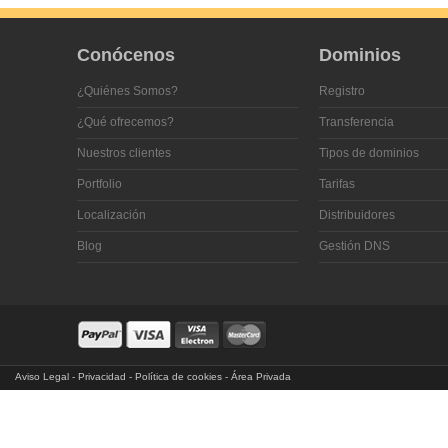
Conócenos
Dominios
¿Quiénes Somos?
Registro
¿Qué ofrecemos?
Transferencia
Nuestros clientes
Tipos de dominios
Portfolio
Tarifas
Localización
Distribuidores
Blog
Gestión DNS
Aviso Legal
-
Privacidad
-
Política de cookies
-
Área Privada