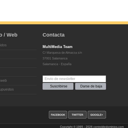
o / Web
Contacta
idos
MultiMedia Team
C/ Marquesa de Almarza s/n
37001 Salamanca
Salamanca - España
 web
supuestos
Copyright
© 1995 - 2026
controldedominios.com