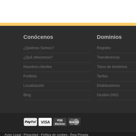
Conócenos
Dominios
¿Quiénes Somos?
Registro
¿Qué ofrecemos?
Transferencia
Nuestros clientes
Tipos de dominios
Portfolio
Tarifas
Localización
Distribuidores
Blog
Gestión DNS
Aviso Legal
-
Privacidad
-
Política de cookies
-
Área Privada