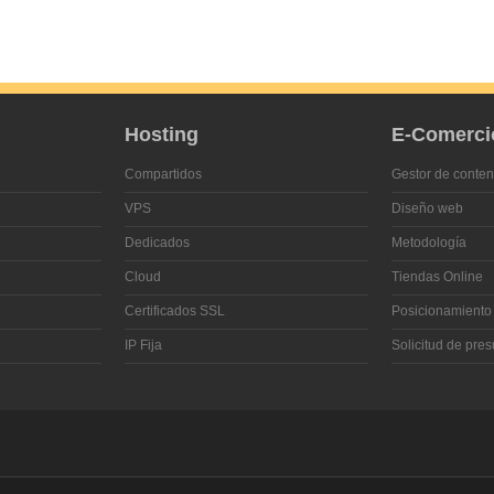
Hosting
E-Comerci
Compartidos
Gestor de conten
VPS
Diseño web
Dedicados
Metodología
Cloud
Tiendas Online
Certificados SSL
Posicionamiento
IP Fija
Solicitud de pre