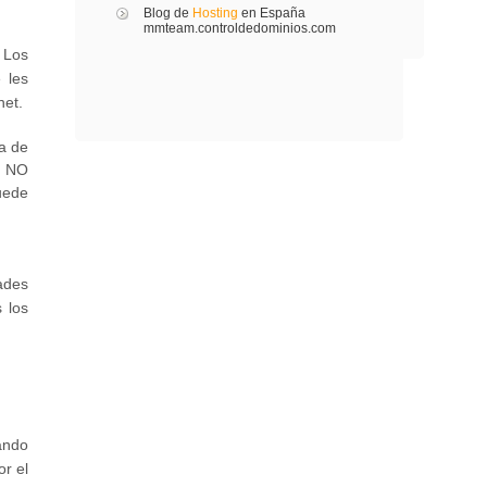
Blog de
Hosting
en España
mmteam.controldedominios.com
 Los
 les
net.
a de
. NO
uede
ades
 los
ando
r el