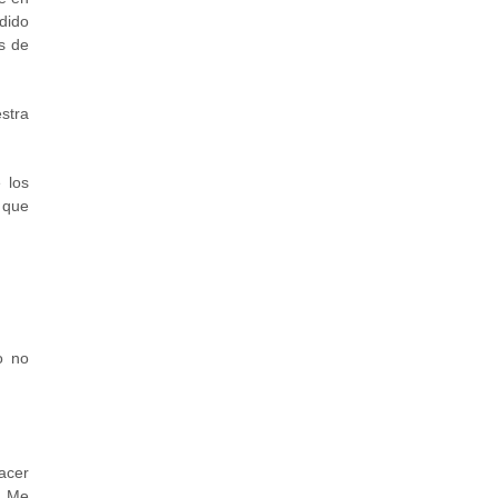
dido
os de
stra
 los
 que
o no
acer
. Me