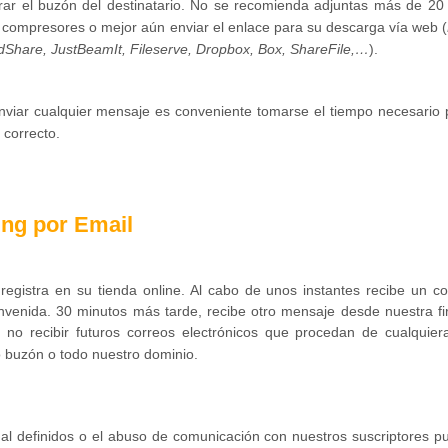
urar el buzón del destinatario. No se recomienda adjuntas más de 20
compresores o mejor aún enviar el enlace para su descarga vía web (
dShare, JustBeamIt, Fileserve, Dropbox, Box, ShareFile,…
).
nviar cualquier mensaje es conveniente tomarse el tiempo necesario 
 correcto.
ing por Email
e registra en su tienda online. Al cabo de unos instantes recibe un c
envenida. 30 minutos más tarde, recibe otro mensaje desde nuestra fi
 no recibir futuros correos electrónicos que procedan de cualquier
o buzón o todo nuestro dominio
.
mal definidos o el abuso de comunicación con nuestros suscriptores p