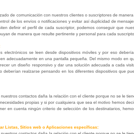
izado de comunicación con nuestros clientes o suscriptores de manera
rol de los envíos o notificaciones y evitar así duplicidad de mensaje
n definir el perfil de cada suscriptor, podemos conseguir que nues
ibuyan de manera que resulte pertinente y personal para cada suscripto
:
s electrónicos se leen desde dispositivos móviles y por eso deberí
een adecuadamente en una pantalla pequeña. Del mismo modo en qu
recer un diseño responsivo y dar una solución adecuada a cada visit
co deberían realzarse pensando en los diferentes dispositivos que pu
nuestros contactos daña la relación con el cliente porque no se le tie
 necesidades propias y si por cualquiera que sea el motivo hemos deci
ener en cuenta ningún criterio de selección de los destinatarios, hem
r Listas, Sitios web o Aplicaciones específicas:
nuestros contactos daña la relación con el cliente porque no se le tie