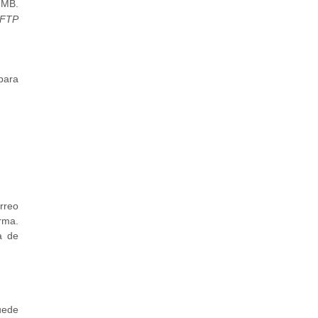
 MB.
FTP
para
orreo
rma.
a de
uede