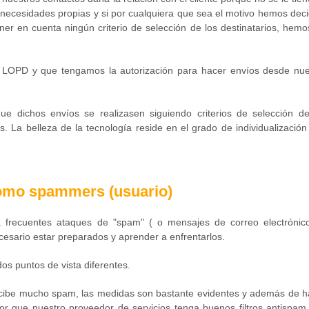
 necesidades propias y si por cualquiera que sea el motivo hemos deci
ener en cuenta ningún criterio de selección de los destinatarios, hem
a LOPD y que tengamos la autorización para hacer envíos desde nue
e dichos envíos se realizasen siguiendo criterios de selección de
. La belleza de la tecnología reside en el grado de individualización
 como spammers (usuario)
a frecuentes ataques de "spam" ( o mensajes de correo electrónic
cesario estar preparados y aprender a enfrentarlos.
os puntos de vista diferentes.
recibe mucho spam, las medidas son bastante evidentes y además de h
or que nuestro proveedor de servicios tenga buenos filtros antispam