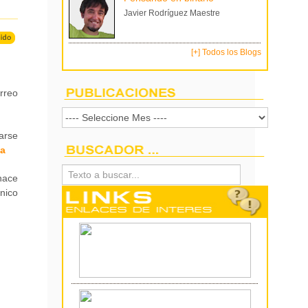
Javier Rodríguez Maestre
[+] Todos los Blogs
rreo
arse
ta
hace
ónico