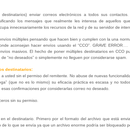
destinatarios) enviar correos electrónicos a todos sus contactos.
asificando los mensajes que realmente les interesa de aquellos que
cupa innecesariamente los recursos de la red y de su servidor de inter
nvíos múltiples pensando que hacen bien y cumplen con la una norm
ios donde aconsejan hacer envíos usando el “CCO”. GRAVE ERROR…
os masivos. El hecho de poner múltiples destinatarios en CCO p
ta de “no deseados” o simplemente no lleguen por considerarse spam.
os destinatarios:
a usted sin el permiso del remitente. No abuse de nuevas funcionalid
rega” (que no es lo mismo) su eficacia práctica es escasa y no todos
e esas confirmaciones por considerarlas correo no deseado.
ceros sin su permiso.
 en el destinatario. Primero por el formato del archivo que está envi
o de lo que se envía ya que un archivo enorme podría ser bloqueado po