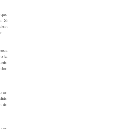
 que
s. Si
tros
r.
amos
e la
ante
eden
ne en
dido
os de
ne en