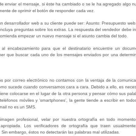
s de enviar el mensaje, si éste ha cambiado o se le ha agregado algo 
lemente de oprimir el botón de responder cada vez.
n desarrollador web a su cliente puede ser: Asunto: Presupuesto web.
incluya preguntas sobre los extras. La respuesta del vendedor debe in
comienda empezar un nuevo mensaje si el asunto cambia del todo.
 al encabezamiento para que el destinatario encuentre un docum
ener que buscar cada uno de los mensajes enviados por una determi
 por correo electrónico no contamos con la ventaja de la comunica
omo sucede cuando conversamos cara a cara. Debido a ello, es neces
viene colocarse en el lugar de la otra persona y pensar cómo sus pala
eléfonos móviles y ‘smartphones’, la gente tiende a escribir en todos
-mail no es un SMS.
 imagen profesional, velar por nuestra ortografía en todo momento
 apropiada. Los verificadores de ortografía que traen usualmente
 Sin embargo, éstos no detectarán las palabras mal utilizadas.