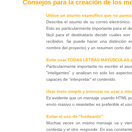
Consejos para la creación de los m
Utilice un asunto específico que no pare
Describa el asunto de su correo electrónico
Esto es particularmente importante para el d
fácil para el destinatario decidir cuáles s
recibidos. Se puede hacer una distinción e
nombre del proyecto) y un resumen corto del 
Evite usar TODAS LETRAS MAYÚSCULAS e in
Particularmente importante no escribir el a
"inteligentes" y analizan no solo los aspec
capaces de "interpretar" el contenido.
Usar texto simple y procurar no usar o mi
Es evidente que un mensaje usando HTML pue
envío masivo o newsletter es preferible el uso
Evitar el uso de "fordwards":
Muchas veces un mismo mensaje va y viene 
contesta y el otro responde. En esa constant