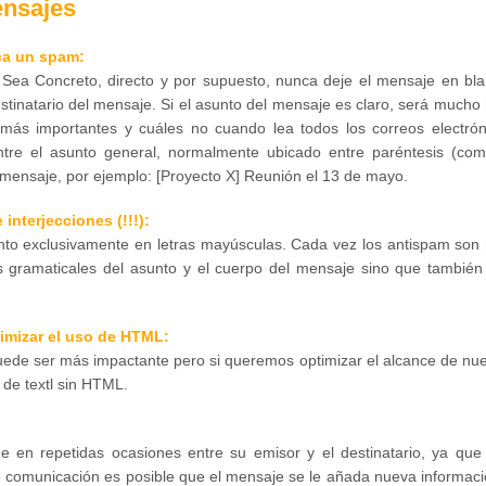
ensajes
zca un spam
:
. Sea Concreto, directo y por supuesto, nunca deje el mensaje en bla
estinatario del mensaje. Si el asunto del mensaje es claro, será much
on más importantes y cuáles no cuando lea todos los correos electrón
ntre el asunto general, normalmente ubicado entre paréntesis (com
mensaje, por ejemplo: [Proyecto X] Reunión el 13 de mayo.
terjecciones (!!!):
sunto exclusivamente en letras mayúsculas. Cada vez los antispam son
tos gramaticales del asunto y el cuerpo del mensaje sino que también
nimizar el uso de HTML:
de ser más impactante pero si queremos optimizar el alcance de nue
 de textl sin HTML.
en repetidas ocasiones entre su emisor y el destinatario, ya que
e comunicación es posible que el mensaje se le añada nueva informaci