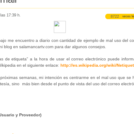
 las 17:39 h.
8722
abajo me encuentro a diario con cantidad de ejemplo de mal uso del co
 mi blog en salamancartv.com para dar algunos consejos.
as de etiqueta” a la hora de usar el correo electrónico puede inform
ikipedia en el siguiente enlace:
http://es.wikipedia.org/wiki/Netique
s próximas semanas, mi intención es centrarme en el mal uso que se 
rtesía, sino más bien desde el punto de vista del uso del correo electr
Usuario y Proveedor)