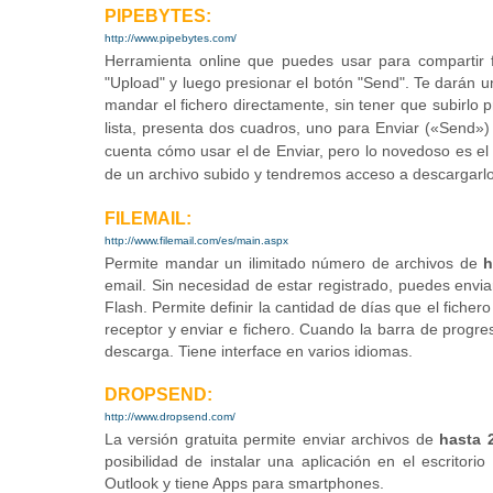
PIPEBYTES:
http://www.pipebytes.com/
H
erramienta online que puedes usar para compartir fi
"Upload" y luego presionar el botón "Send". Te darán 
mandar el fichero directamente, sin tener que subirlo
lista, presenta dos cuadros, uno para Enviar («Send»)
cuenta cómo usar el de Enviar, pero lo novedoso es el
de un archivo subido y tendremos acceso a descargarlo 
FILEMAIL:
http://www.filemail.com/es/main.aspx
Permite mandar un ilimitado número de archivos de
h
email. Sin necesidad de estar registrado, puedes envia
Flash. Permite definir la cantidad de días que el ficher
receptor y enviar e fichero. Cuando la barra de progres
descarga. Tiene interface en varios idiomas.
DROPSEND:
http://www.dropsend.com/
La versión gratuita permite enviar archivos de
hasta 
posibilidad de instalar una aplicación en el escrit
Outlook y tiene Apps para smartphones
.