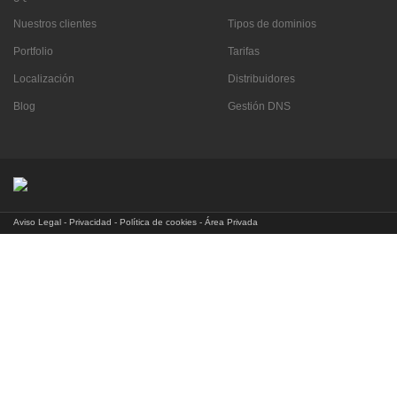
Nuestros clientes
Tipos de dominios
Portfolio
Tarifas
Localización
Distribuidores
Blog
Gestión DNS
Aviso Legal
-
Privacidad
-
Política de cookies
-
Área Privada