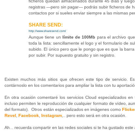
ficheros quedan almacenados durante 45 días y luego s
registras —pero sin pagar— podrás subir ficheros de 
contactos por si sueles enviar siempre a las mismas p
SHARE SEND:
http://www.sharesend.com/
Aunque tiene un
límite de 100Mb
para el archivo que 
toda la lista: sencillamente el logo y el formulario de 
subido. El único pero que le pongo que es que la barra
por subir. Por supuesto gratuito y sin registro.
Existen muchos más sitios que ofrecen este tipo de servicio. E
contárnoslo en los comentarios para ampliar la lista con tu aportaci
En otra ocasión comentaré los servicios Cloud especializados en
incluso permiten le reproducción de cualquier formato de vídeo, au
del formato). Otros están especializados en imágenes como
Flicke
Revel
,
Facebook
,
Instagram
,.. pero esto será en otra ocasión.
Ah... recuerda compartir en las redes sociales si te ha gustado este