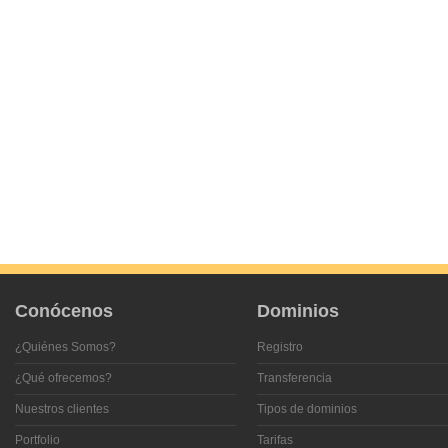
Conócenos
Dominios
¿Quiénes Somos?
Registro
¿Qué ofrecemos?
Transferencia
Nuestros clientes
Tipos de dominios
Portfolio
Tarifas