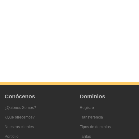
Conócenos
Dominios
¿Quiénes Somos?
Registro
¿Qué ofrecemos?
Transferencia
Nuestros clientes
Tipos de dominios
Portfolio
Tarifas