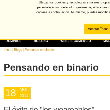
Utilizamos cookies y tecnologías similares propia
Recuper
personalizar su contenido. Igualmente, utilizamos 
cookies a continuación. Asimismo, puedes modifica
DOMINIOS
HOSTING
WEB / E-COMERCIO
MAR
Inicio
|
Blogs
|
Pensando en binario
Pensando en binario
18
ABR.
2014
El éxito de "los weareables"