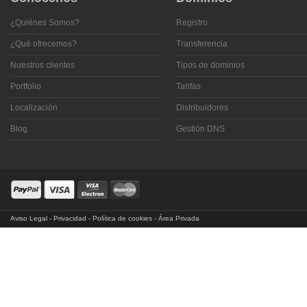
¿Quiénes Somos?
Registro
¿Qué ofrecemos?
Transferencia
Nuestros clientes
Tipos de dominios
Portfolio
Tarifas
Localización
Distribuidores
Blog
Gestión DNS
Aviso Legal
-
Privacidad
-
Política de cookies
-
Área Privada