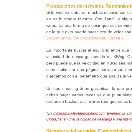
Prestaciones del servidor. Rendimien
Si tu web va lenta, en muchas ocoasiones los
en su buscador favorito. Con 1and1 y algun
webs. Es una forma de decir que sus servido
de lo que digo puede hacer test de velocidad
Cloudmonitor
,
Whichloadsfaster
,
Gtmetrix
.
Es importante buscar el equilibrio entre que 
velocidad de descarga medida en KB/sg. Ob
pero puede que la velocidad en KB/sg sea más
como optimizar una página para cargue más 
quedamos con el parámetro que analiza la ve
Un buen hosting debe garantizar lo que pr
deben hacer varias veces ya que puntualme
tareas de backup o similares (aunque estas 
"En mmteam.controldedominios.com tenemos la con
Cloud, tienen una velocidad de descarga y una latenc
Recursos del servidor. Características