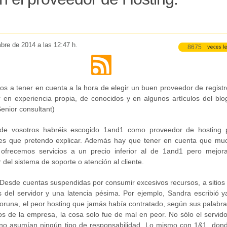
mbre de 2014 a las 12:47 h.
8675
os a tener en cuenta a la hora de elegir un buen proveedor de registr
en experiencia propia, de conocidos y en algunos artículos del blo
enior consultant)
 de vosotros habréis escogido 1and1 como proveedor de hosting 
es que pretendo explicar. Además hay que tener en cuenta que mu
ofrecemos servicios a un precio inferior al de 1and1 pero mejor
del sistema de soporte o atención al cliente.
 Desde cuentas suspendidas por consumir excesivos recursos, a sitios
as del servidor y una latencia pésima. Por ejemplo, Sandra escribió y
runa, el peor hosting que jamás había contratado, según sus palabras
ios de la empresa, la cosa solo fue de mal en peor. No sólo el servid
no asumían ningún tipo de responsabilidad. Lo mismo con 1&1, dond