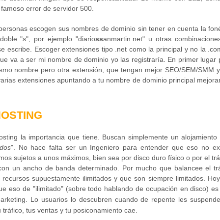
 famoso error de servidor 500.
personas escogen sus nombres de dominio sin tener en cuenta la foné
oble "s", por ejemplo "diario
ss
anmartin.net" u otras combinacione
 escribe. Escoger extensiones tipo .net como la principal y no la .co
 que va a ser mi nombre de dominio yo las registraría. En primer lugar
o mismo nombre pero otra extensión, que tengan mejor SEO/SEM/SMM y
arias extensiones apuntando a tu nombre de dominio principal mejorar
 HOSTING
osting la
importancia que tiene. Buscan simplemente un alojamiento
ados
". No hace falta ser un Ingeniero para entender que eso no exi
s sujetos a unos máximos, bien sea por disco duro físico o por el trá
 con un ancho de banda determinado. Por mucho que balancee el trá
s recursos supuestamente ilimitados y que son siempre limitados. Hoy
ue eso de "ilimitado" (sobre todo hablando de ocupación en disco) es
marketing. Lo usuarios lo descubren cuando de repente les
suspende
u tráfico, tus ventas y tu posiconamiento cae.