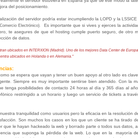
 realmente el servidor estuviera en España ya que de ese modo la late
ejora del posicionamiento.
ocalización del servidor podría estar incumpliendo la LOPD y la LSSIC
. Es importante que si vives y ejerces la activid
 Comercio Electrónico)
jero, te asegures de que el hosting cumple puerto seguro, de otro 
cción de datos.
tran ubicados en INTERXION (Madrid). Uno de los mejores Data Center de Europa
uentra ubicados en Holanda o en Alemania."
ncias:
omo se espera que vayan y tener un buen apoyo al otro lado es clave
igente.
Siempre es muy importante sentirse bien atendido. Con la m
ue tenga posibilidades de contacto 24 horas al día y 365 días al año
ónico restringido a un horario y luego un servicio de tickets a travé
nuestra tranquilidad como usuarios pero la eficacia en la resolución d
sfacción.
Son muchos los casos en los que un cliente se ha tirado de
er que le hayan hackeado la web y borrado parte o todos sus datos, a
ncidencia que suponga la pérdida de la web. Lo que en la mayoría de