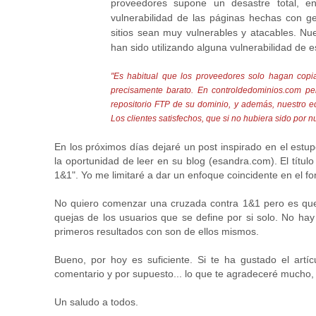
proveedores supone un desastre total, e
vulnerabilidad de las páginas hechas con g
sitios sean muy vulnerables y atacables. N
han sido utilizando alguna vulnerabilidad de 
"Es habitual que los proveedores solo hagan copia
precisamente barato. En controldedominios.com p
repositorio FTP de su dominio, y además, nuestro e
Los clientes satisfechos, que si no hubiera sido por 
En los próximos días dejaré un post inspirado en el est
la oportunidad de leer en su blog (esandra.com). El título
1&1". Yo me limitaré a dar un enfoque coincidente en el fo
No quiero comenzar una cruzada contra
1&1 pero es que
quejas de los usuarios que se define por si solo. No hay
primeros resultados con son de ellos mismos.
Bueno, por hoy es suficiente. Si te ha gustado el artíc
comentario y por supuesto... lo que te agradeceré mucho,
Un saludo a todos.