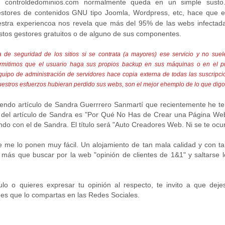
n controldedominios.com normalmente queda en un simple susto
estores de contenidos GNU tipo Joomla, Wordpress, etc, hace que e
uestra experiencoa nos revela que más del 95% de las webs infectada
estos gestores gratuitos o de alguno de sus componentes.
 de seguridad de los sitios si se contrata (a mayores) ese servicio y no suel
ermitimos que el usuario haga sus propios backup en sus máquinas o en el p
quipo de administración de servidores hace copia externa de todas las suscripci
nuestros esfuerzos hubieran perdido sus webs, son el mejor ehemplo de lo que digo
upendo artículo de Sandra Guerrrero Sanmartí que recientemente he te
 del artículo de Sandra es "
Por Qué No Has de Crear una Página We
ndo con el de Sandra. El título será "Auto Creadores Web. Ni se te ocur
 me lo ponen muy fácil. Un alojamiento de tan mala calidad y con ta
 más que buscar por la web "opinión de clientes de 1&1" y saltarse l
ulo o quieres expresar tu opinión al respecto, te invito a que deje
 es que lo compartas en las Redes Sociales.