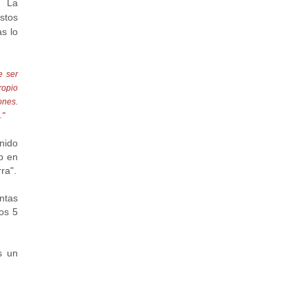
. La
stos
s lo
e ser
ropio
ones.
."
nido
b en
ra".
ntas
os 5
s un