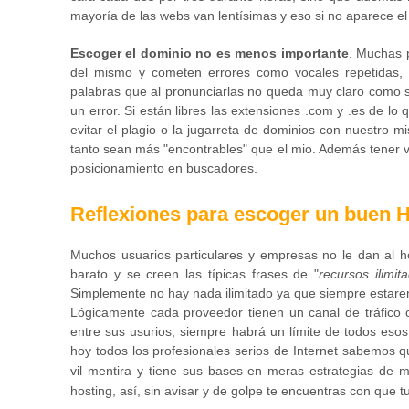
mayoría de las webs van lentísimas y eso si no aparece el
Escoger el dominio no es menos importante
. Muchas 
del mismo y cometen errores como vocales repetidas, d
palabras que al pronunciarlas no queda muy claro como se
un error. Si están libres las extensiones .com y .es de lo
evitar el plagio o la jugarreta de dominios con nuestr
tanto sean más "encontrables" que el mio. Además tener v
posicionamiento en buscadores.
Reflexiones para escoger un buen
Muchos usuarios particulares y empresas no le dan
al h
barato y se creen las típicas frases de "
recursos ilimit
Simplemente no hay nada ilimitado ya que siempre estaremo
Lógicamente cada proveedor tienen un canal de tráfico
entre sus usurios, siempre habrá un límite de todos eso
hoy todos los profesionales serios de Internet sabemos q
vil mentira y tiene sus bases en meras estrategias de 
hosting, así, sin avisar y de golpe te encuentras con que t