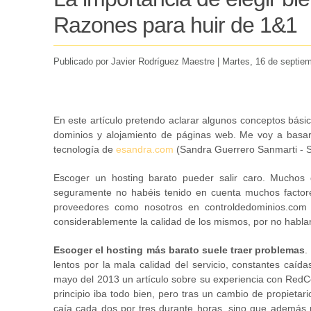
Razones para huir de 1&1
Publicado por Javier Rodríguez Maestre |
Martes
, 16 de septie
En este artículo pretendo aclarar algunos conceptos básic
dominios y alojamiento de páginas web. Me voy a basar 
tecnología de
esandra.com
(Sandra Guerrero Sanmarti - S
Escoger un hosting barato pueder salir caro. Muchos
seguramente no habéis tenido en cuenta muchos factor
proveedores como nosotros en controldedominios.com 
considerablemente la calidad de los mismos, por no hablar 
Escoger el hosting más barato suele traer problemas
.
lentos por la mala calidad del servicio, constantes caíd
mayo del 2013 un artículo sobre su experiencia con RedCo
principio iba todo bien, pero tras un cambio de propietar
caía cada dos por tres durante horas, sino que además 