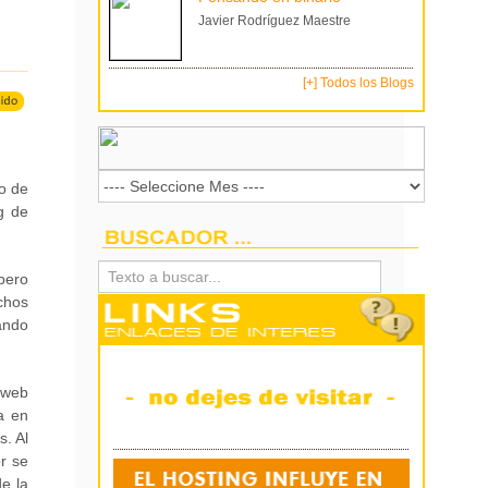
Javier Rodríguez Maestre
[+] Todos los Blogs
o de
g de
pero
chos
ando
 web
a en
. Al
or se
e la