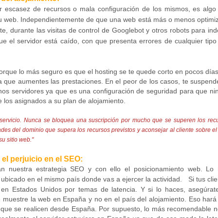
or escasez de recursos o mala configuración de los mismos, es algo
 tu web. Independientemente de que una web está más o menos optimi
e, durante las visitas de control de Googlebot y otros robots para in
el servidor está caído, con que presenta errores de cualquier tipo 
porque lo más seguro es que el hosting se te quede corto en pocos día
ara que aumentes las prestaciones. En el peor de los casos, te suspen
chos servidores ya que es una configuración de seguridad para que ni
los asignados a su plan de alojamiento.
ervicio. Nunca se bloquea una suscripción por mucho que se superen los rec
es del dominio que supera los recursos previstos y aconsejar al cliente sobre el
u sitio web."
el perjuicio en el SEO:
can nuestra estrategia SEO y con ello el posicionamiento web.
Lo
 ubicado en el mismo país donde vas a ejercer la actividad.
S
i tus cli
g en Estados Unidos por temas de latencia. Y si lo haces, asegúrat
 muestre la web en España y no en el país del alojamiento. Eso hará
s que se realicen desde España. Por supuesto, lo más recomendable n