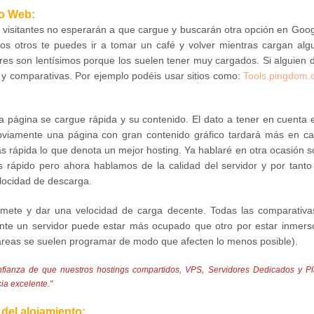
to Web:
 visitantes no esperarán a que cargue y buscarán otra opción en Goog
os otros te puedes ir a tomar un café y volver mientras cargan alg
res son lentísimos porque los suelen tener muy cargados. Si alguien 
 y comparativas. Por ejemplo podéis usar sitios como:
Tools.pingdom
la página se cargue rápida y su contenido. El dato a tener en cuenta 
viamente una página con gran contenido gráfico tardará más en ca
 rápida lo que denota un mejor hosting. Ya hablaré en otra ocasión s
rápido pero ahora hablamos de la calidad del servidor y por tanto
locidad de descarga.
omete y dar una velocidad de carga decente. Todas las comparativa
nte un servidor puede estar más ocupado que otro por estar inmers
tareas se suelen programar de modo que afecten lo menos posible).
fianza de que nuestros hostings compartidos, VPS, Servidores Dedicados y P
ia excelente."
 del alojamiento: