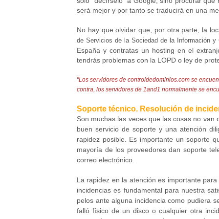
solo "decírselo" a Google, sino procurar que
será mejor y por tanto se traducirá en una m
No hay que olvidar que, por otra parte, la l
de Servicios de la Sociedad de la Información y
España y contratas un hosting en el extran
tendrás problemas con la LOPD o ley de prote
"Los servidores de controldedominios.com se encuen
contra, los servidores de 1and1 normalmente se enc
Soporte técnico. Resolución de incide
Son muchas las veces que las cosas no van c
buen servicio de soporte y una atención dil
rapidez posible. Es importante un soporte q
mayoría de los proveedores dan soporte telef
correo electrónico.
La rapidez en la atención es importante para 
incidencias es fundamental para nuestra sati
pelos ante alguna incidencia como pudiera s
falló físico de un disco o cualquier otra i