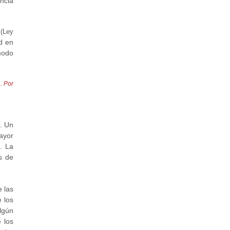
ncia
E
(Ley
ad en
modo
. Por
. Un
ayor
. La
s de
e las
 los
lgún
 los