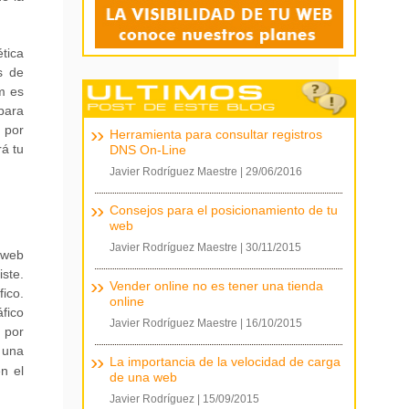
tica
s de
m es
 para
 por
Herramienta para consultar registros
á tu
DNS On-Line
Javier Rodríguez Maestre
|
29/06/2016
Consejos para el posicionamiento de tu
web
Javier Rodríguez Maestre
|
30/11/2015
 web
ste.
Vender online no es tener una tienda
fico.
online
fico
Javier Rodríguez Maestre
|
16/10/2015
 por
 una
La importancia de la velocidad de carga
n el
de una web
Javier Rodríguez
|
15/09/2015