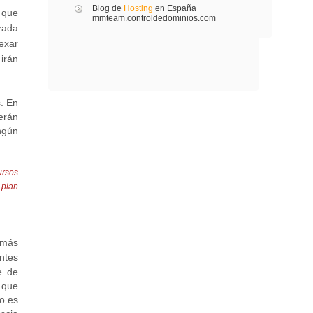
Blog de
Hosting
en España
 que
mmteam.controldedominios.com
zada
dexar
irán
s. En
derán
ngún
ursos
 plan
 más
entes
e de
 que
o es